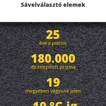
Sávelválasztó elemek
25
éve a piacon
180.000
db telepített prizma
19
megyében vagyunk jelen