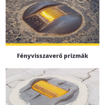
Fényvisszaverő prizmák