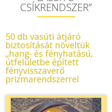
CSÍKRENDSZER”
50 db vasúti átjáró
biztosítását növeltük
„hang- és fényhatású,
útfelületbe épített
fényvisszaverő
prizmarendszerrel